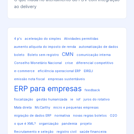
ao delivery
4 p's
aceleração do simples
Atividades permitidas
aumento alíquota do imposto de renda
automatização de dados
CMN
boleto
Boleto sem registro
comunicação interna
Conselho Monetário Nacional
crise
diferencial competitivo
e-commerce
eficiência operacional ERP
EIRELI
emissão nota fiscal
empresas sustentáveis
ERP para empresas
feedback
fiscalização
gestão humanizada
ie
iof
juros do rotativo
Mala direta
McCarthy
micro e pequenas empresas
migração de dados ERP
normativa
novas regras boletos
O2O
o que é XML?
organização
pandemia
projeto
Recrutamento e seleção
registro civil
saúde financeira