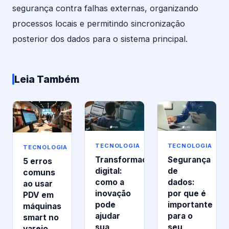
segurança contra falhas externas, organizando
processos locais e permitindo sincronização
posterior dos dados para o sistema principal.
Leia Também
TECNOLOGIA
TECNOLOGIA
TECNOLOGIA
Transformação
Segurança
5 erros
digital:
de
comuns
como a
dados:
ao usar
inovação
por que é
PDV em
pode
importante
máquinas
ajudar
para o
smart no
sua
seu
varejo