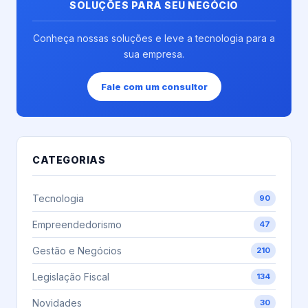
SOLUÇÕES PARA SEU NEGÓCIO
Conheça nossas soluções e leve a tecnologia para a
sua empresa.
Fale com um consultor
CATEGORIAS
Tecnologia
90
Empreendedorismo
47
Gestão e Negócios
210
Legislação Fiscal
134
Novidades
30