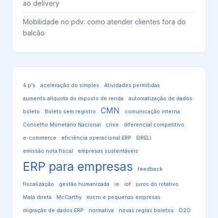
ao delivery
Mobilidade no pdv: como atender clientes fora do
balcão
4 p's
aceleração do simples
Atividades permitidas
aumento alíquota do imposto de renda
automatização de dados
CMN
boleto
Boleto sem registro
comunicação interna
Conselho Monetário Nacional
crise
diferencial competitivo
e-commerce
eficiência operacional ERP
EIRELI
emissão nota fiscal
empresas sustentáveis
ERP para empresas
feedback
fiscalização
gestão humanizada
ie
iof
juros do rotativo
Mala direta
McCarthy
micro e pequenas empresas
migração de dados ERP
normativa
novas regras boletos
O2O