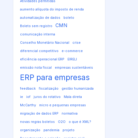
Atividades permitidas
aumento alíquota do imposto de renda
automatização de dados
boleto
CMN
Boleto sem registro
comunicação interna
Conselho Monetário Nacional
crise
diferencial competitivo
e-commerce
eficiência operacional ERP
EIRELI
emissão nota fiscal
empresas sustentáveis
ERP para empresas
feedback
fiscalização
gestão humanizada
ie
iof
juros do rotativo
Mala direta
McCarthy
micro e pequenas empresas
migração de dados ERP
normativa
novas regras boletos
O2O
o que é XML?
organização
pandemia
projeto