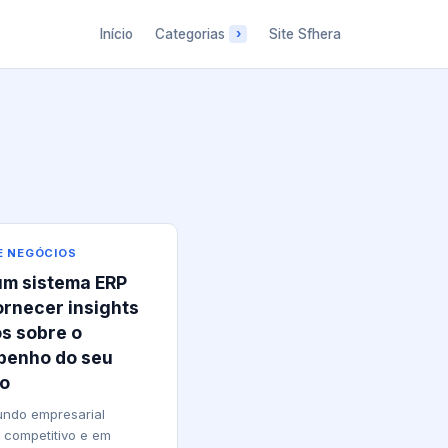
Início
Categorias
Site Sfhera
E NEGÓCIOS
m sistema ERP
ornecer insights
os sobre o
enho do seu
o
ndo empresarial
 competitivo e em