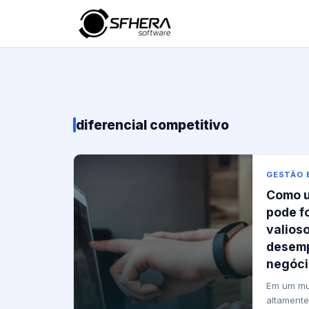
diferencial competitivo
GESTÃO 
Como u
pode f
valios
desemp
negóci
Em um mu
altamente