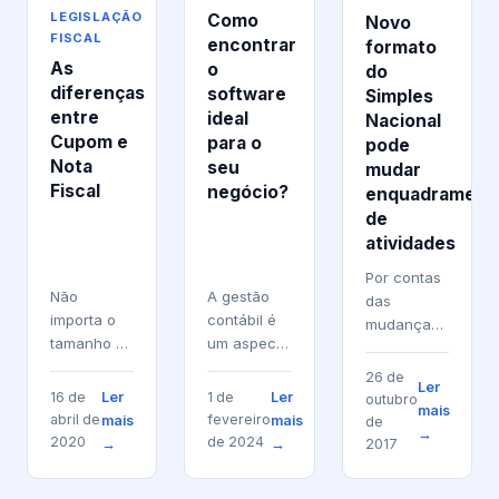
LEGISLAÇÃO
Como
Novo
FISCAL
encontrar
formato
As
o
do
diferenças
software
Simples
entre
ideal
Nacional
Cupom e
para o
pode
Nota
seu
mudar
Fiscal
negócio?
enquadrament
de
atividades
Por contas
Não
A gestão
das
importa o
contábil é
mudanças
tamanho do
um aspecto
que virão
seu
fundamental
no Simples
26 de
Ler
estabelecimento,
para o
Nacional
Ler
Ler
16 de
1 de
outubro
mais
a intenção
sucesso de
para o ano
abril de
fevereiro
mais
mais
de
→
sempre é
qualquer
de 2018,
2020
de 2024
→
→
2017
buscar
empresa.
além das
boas
Ter uma
mudanças