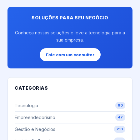
práticas, a
visão clara
dos limites
fim de
e
de
oferecer
organizada
faturamento,
SOLUÇÕES PARA SEU NEGÓCIO
um serviço
das
da...
de
finanças
Conheça nossas soluções e leve a tecnologia para a
qualidade....
é...
sua empresa.
Fale com um consultor
CATEGORIAS
Tecnologia
90
Empreendedorismo
47
Gestão e Negócios
210