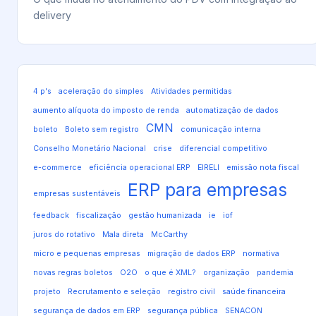
delivery
4 p's
aceleração do simples
Atividades permitidas
aumento alíquota do imposto de renda
automatização de dados
CMN
boleto
Boleto sem registro
comunicação interna
Conselho Monetário Nacional
crise
diferencial competitivo
e-commerce
eficiência operacional ERP
EIRELI
emissão nota fiscal
ERP para empresas
empresas sustentáveis
feedback
fiscalização
gestão humanizada
ie
iof
juros do rotativo
Mala direta
McCarthy
micro e pequenas empresas
migração de dados ERP
normativa
novas regras boletos
O2O
o que é XML?
organização
pandemia
projeto
Recrutamento e seleção
registro civil
saúde financeira
segurança de dados em ERP
segurança pública
SENACON