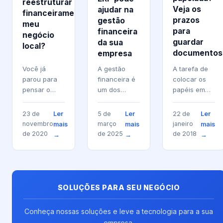
reestruturar
Veja os
ajudar na
financeiramente
prazos
gestão
meu
para
financeira
negócio
guardar
da sua
local?
documentos
empresa
Você já
A gestão
A tarefa de
parou para
financeira é
colocar os
pensar o
um dos
papéis em
quanto uma
pilares
ordem,
boa gestão
fundamentais
comum no
Ler
Ler
Ler
23 de
5 de
22 de
financeira é
para o
início de
novembro
março
janeiro
mais
mais
mais
importante
sucesso de
cada ano,
de 2020
de 2025
de 2018
→
→
→
para as
qualquer
exige mais
empresas?
empresa.
do que
Independentemente
Manter as
organização.
do seu porte
finanças
É necessário
ou ramo...
organizadas,
seguir...
SOLUÇÕES PARA SEU NEGÓCIO
controlar
despesas e
Conheça nossas soluções e leve a tecnologia para a sua
receitas,...
empresa.