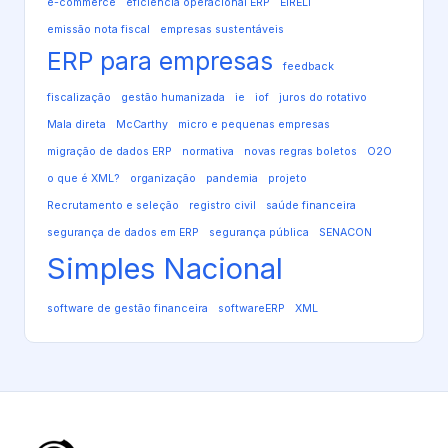
e-commerce
eficiência operacional ERP
EIRELI
emissão nota fiscal
empresas sustentáveis
ERP para empresas
feedback
fiscalização
gestão humanizada
ie
iof
juros do rotativo
Mala direta
McCarthy
micro e pequenas empresas
migração de dados ERP
normativa
novas regras boletos
O2O
o que é XML?
organização
pandemia
projeto
Recrutamento e seleção
registro civil
saúde financeira
segurança de dados em ERP
segurança pública
SENACON
Simples Nacional
software de gestão financeira
softwareERP
XML