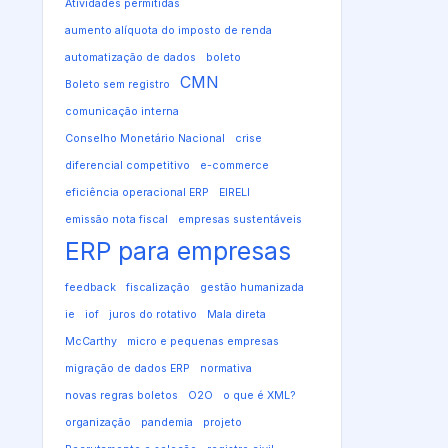
Atividades permitidas
aumento alíquota do imposto de renda
automatização de dados
boleto
CMN
Boleto sem registro
comunicação interna
Conselho Monetário Nacional
crise
diferencial competitivo
e-commerce
eficiência operacional ERP
EIRELI
emissão nota fiscal
empresas sustentáveis
ERP para empresas
feedback
fiscalização
gestão humanizada
ie
iof
juros do rotativo
Mala direta
McCarthy
micro e pequenas empresas
migração de dados ERP
normativa
novas regras boletos
O2O
o que é XML?
organização
pandemia
projeto