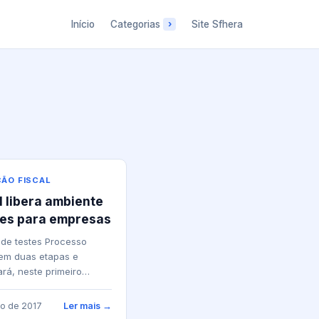
Início
Categorias
Site Sfhera
ÇÃO FISCAL
l libera ambiente
tes para empresas
de testes Processo
em duas etapas e
rá, neste primeiro
empresas de TI. A partir
unda-feira (26),
ho de 2017
Ler mais →
..