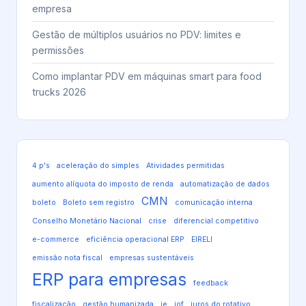
empresa
Gestão de múltiplos usuários no PDV: limites e
permissões
Como implantar PDV em máquinas smart para food
trucks 2026
4 p's
aceleração do simples
Atividades permitidas
aumento alíquota do imposto de renda
automatização de dados
CMN
boleto
Boleto sem registro
comunicação interna
Conselho Monetário Nacional
crise
diferencial competitivo
e-commerce
eficiência operacional ERP
EIRELI
emissão nota fiscal
empresas sustentáveis
ERP para empresas
feedback
fiscalização
gestão humanizada
ie
iof
juros do rotativo