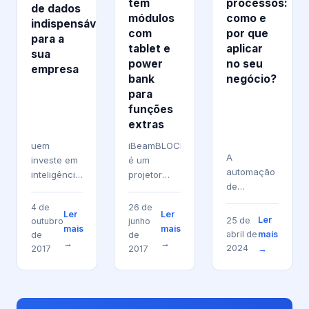
processos:
tem
de dados
como e
módulos
indispensáveis
por que
com
para a
aplicar
tablet e
sua
no seu
power
empresa
negócio?
bank
para
funções
extras
uem
iBeamBLOCK
A
investe em
é um
automação
inteligência
projetor
de
fiscal e
que pode
processos
acompanha
funcionar
4 de
26 de
Ler
Ler
tem se
as
como PC e
Ler
25 de
outubro
junho
mais
mais
tornado
atualizações
bateria
abril de
mais
de
de
→
→
cada vez
das
externa O
2024
2017
2017
→
mais
Receitas
iBeamBLOCK
prevalente
Federal e
é um
no mundo
Estaduais
projetor
dos
já está
com uma