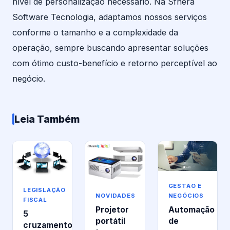
nível de personalização necessário. Na Sfhera
Software Tecnologia, adaptamos nossos serviços
conforme o tamanho e a complexidade da
operação, sempre buscando apresentar soluções
com ótimo custo-benefício e retorno perceptível ao
negócio.
Leia Também
GESTÃO E
LEGISLAÇÃO
NEGÓCIOS
NOVIDADES
FISCAL
Automação
Projetor
5
de
portátil
cruzamentos