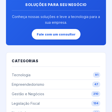
negócios.
cansado de
proposta
SOLUÇÕES PARA SEU NEGÓCIO
Ela permite
saber que
um pouco...
que as
alguns
Conheça nossas soluções e leve a tecnologia para a
empresas
cruzamentos...
sua empresa.
operem
de...
Fale com um consultor
CATEGORIAS
Tecnologia
91
Empreendedorismo
47
Gestão e Negócios
210
Legislação Fiscal
134